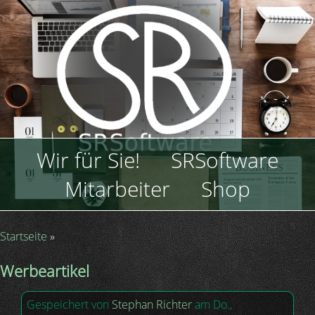
Direkt
zum
Inhalt
Hauptnavigation
Wir für Sie!
SRSoftware
Mitarbeiter
Shop
Startseite
Pfadnavigation
Werbeartikel
Gespeichert von
Stephan Richter
am
Do.,