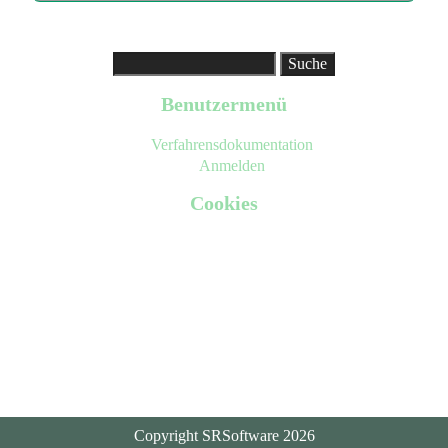
Suche
Benutzermenü
Verfahrensdokumentation
Anmelden
Cookies
Auf dieser Seite werden ausschließlich Cookies verwendet,
die für die Seitenfunktion erforderlich sind. Diese Cookies
werden anonym gespeichert. Es werden KEINE Cookies
für Werbezwecke benutzt, persönliche Daten erfasst oder an
Dritte weitergegeben. Falls Sie nicht möchten, dass diese
Website Cookies bei Ihnen setzt, stellen dies bitte in Ihrem
Browser entsprechend ein.
Copyright SRSoftware 2026