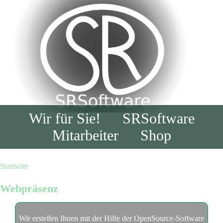
Direkt
zum
Inhalt
Hauptnavigation
Wir für Sie!
SRSoftware
Mitarbeiter
Shop
Startseite
Pfadnavigation
Webpräsenz
Wir erstellen Ihnen mit der Hilfe der OpenSource-Software