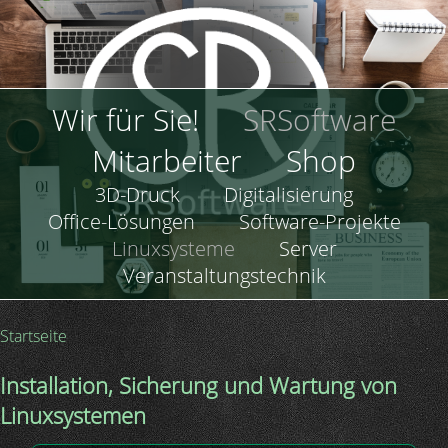
Direkt
zum
Inhalt
Hauptnavigation
Wir für Sie!
SRSoftware
Mitarbeiter
Shop
Hauptnavigation
3D-Druck
Digitalisierung
Office-Lösungen
Software-Projekte
Linuxsysteme
Server
Veranstaltungstechnik
Startseite
Pfadnavigation
Installation, Sicherung und Wartung von
Linuxsystemen