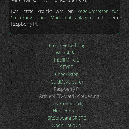
Wir entwickeln auch für Raspberry Pi.
Das letzte Projekt war ein
Pegelumsetzer zur
Steuerung von Modellbahnanlagen
mit dem
Raspberry Pi.
Projektverwaltung
Hauptnavigation
Web 4 Rail
intelliMind 3
SEVEB
Checklisten
CardDavCleaner
Raspberry Pi
ArtNet-LED-Matrix-Steuerung
CashCommunity
HouseCreator
SRSoftware SRCPC
OpenCloudCal