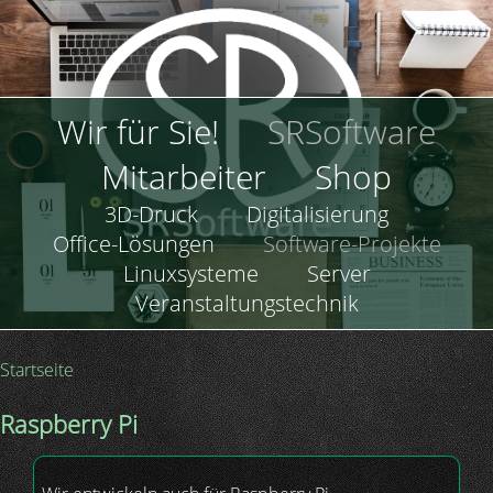
Direkt
zum
Inhalt
Hauptnavigation
Wir für Sie!
SRSoftware
Mitarbeiter
Shop
Hauptnavigation
3D-Druck
Digitalisierung
Office-Lösungen
Software-Projekte
Linuxsysteme
Server
Veranstaltungstechnik
Startseite
Pfadnavigation
Raspberry Pi